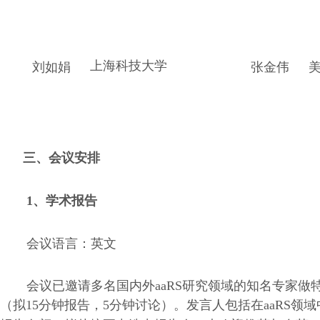
上海科技大学
刘如娟
张金伟
三、会议安排
1
、学术报告
会议语言：英文
会议已邀请多名国内外
aaRS
研究领域的知名专家做
（拟
15
分钟报告，
5
分钟讨论）。发言人包括在
aaRS
领域