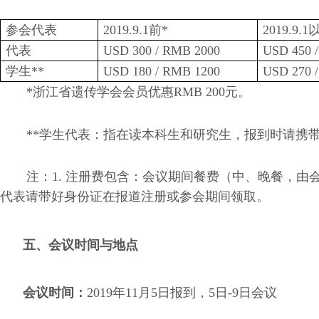
参会代表
2019.9.1
前
*
2019.9.1
代表
USD 300 / RMB 2000
USD 450 
学生
**
USD 180 / RMB 1200
USD 270 
*
浙江省遗传学会会员优惠
RMB 200
元。
**
学生代表：指在读本科生和研究生，报到时请携
注：
1.
注册费包含：会议期间餐费（中、晚餐，由
代表请带好身份证在报道注册或参会期间领取。
五、会议时间与地点
会议时间：
2019
年
11
月
5
日报到，
5
日
-9
日会议