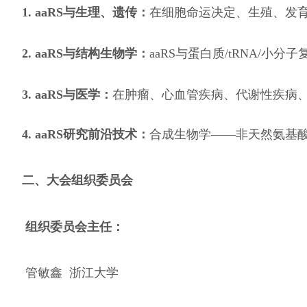
1. aaRS
与生理、遗传：
在细胞命运决定、生殖、发
2. aaRS
与结构生物学：
aaRS
与蛋白质
/tRNA/
小分子
3. aaRS
与医学：
在肿瘤、心血管疾病、代谢性疾病
4. aaRS
研究前沿技术：
合成生物学
——
非天然氨基
二、大会组织委员会
组织委员会主任：
管敏鑫 浙江大学