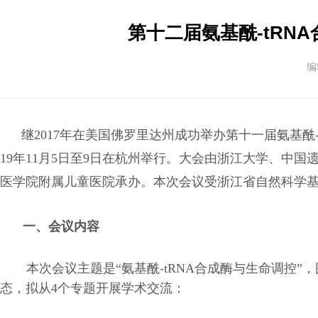
第十二届氨基酰-tRNA
编
继
2017
年在美国佛罗里达州成功举办第十一届氨基酰
19
年
11
月
5
日至
9
日在杭州举行。大会由浙江大学、中国
医学院附属儿童医院承办。本次会议受浙江省自然科学
一、会议内容
本次会议主题是
“
氨基酰
-tRNA
合成酶与生命调控
”
，
态，拟从
4
个专题开展学术交流：