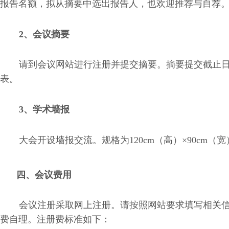
报告名额，拟从摘要中选出报告人，也欢迎推荐与自荐
2
、会议摘要
请到会议网站
进行注册并提交摘要。摘要提交
截止
表。
3
、学术墙报
大会开设墙报交流。规格为
120cm
（高）
×90cm
（宽
四、会议费用
会议注册采取网上注册
。请按照网站要求填写相关
费自理。注册费标准如下：